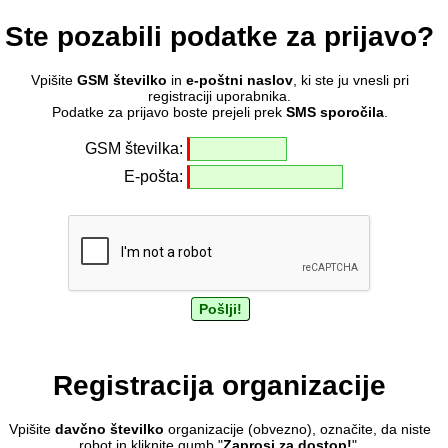
Ste pozabili podatke za prijavo?
Vpišite
GSM številko
in
e-poštni naslov
, ki ste ju vnesli pri
registraciji uporabnika.
Podatke za prijavo boste prejeli prek
SMS sporočila
.
GSM številka:
E-pošta:
Registracija organizacije
Vpišite
davčno številko
organizacije (obvezno), označite, da niste
robot in kliknite gumb "
Zaprosi za dostop!
".